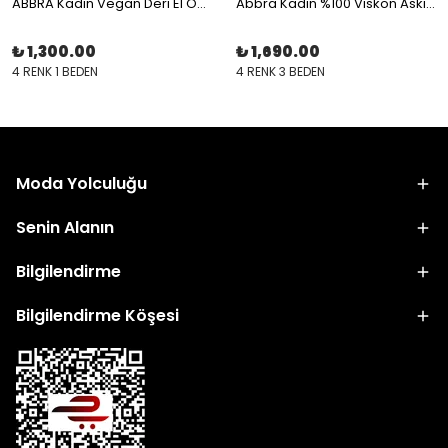
ABBRA Kadın Vegan Deri El Omuz Askılı Astarlı Küçük Çanta
Abbra Kadın %100 Viskon Askılı Astarlı Salaş Elbise
₺ 1,300.00
₺ 1,690.00
4 RENK 1 BEDEN
4 RENK 3 BEDEN
Moda Yolculuğu
Senin Alanın
Bilgilendirme
Bilgilendirme Köşesi