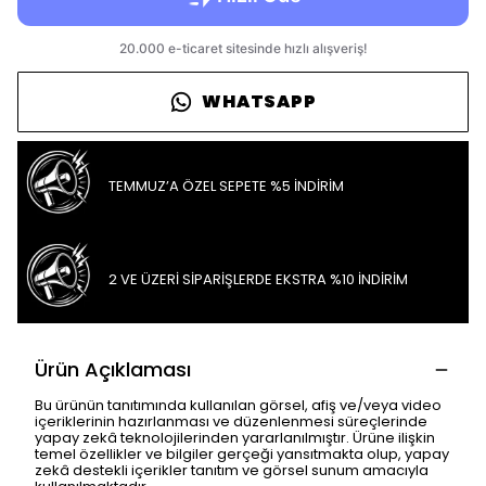
WHATSAPP
TEMMUZ’A ÖZEL SEPETE %5 İNDİRİM
2 VE ÜZERİ SİPARİŞLERDE EKSTRA %10 İNDİRİM
Ürün Açıklaması
Bu ürünün tanıtımında kullanılan görsel, afiş ve/veya video
içeriklerinin hazırlanması ve düzenlenmesi süreçlerinde
yapay zekâ teknolojilerinden yararlanılmıştır. Ürüne ilişkin
temel özellikler ve bilgiler gerçeği yansıtmakta olup, yapay
zekâ destekli içerikler tanıtım ve görsel sunum amacıyla