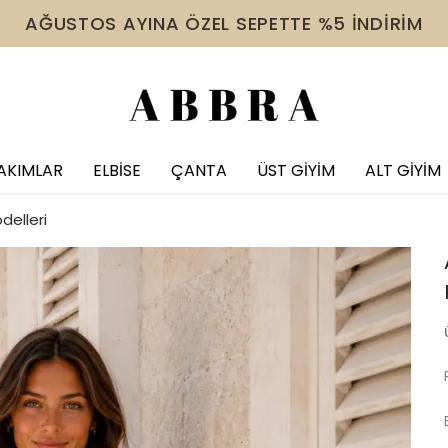
 VE ÜZERİ ÜRÜNDE TÜM İNDİRİMLERE EK %10 İNDİR
AKIMLAR
ELBİSE
ÇANTA
ÜST GİYİM
ALT GİYİM
delleri