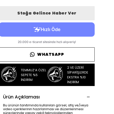
Stoğa Gelince Haber Ver
WHATSAPP
2 VE ÜZERİ
TEMMUZ’A ÖZEL
SİPARİŞLERDE
SEPETE %5
EKSTRA %10
İNDİRİM
İNDİRİM
Ürün Açıklaması
Bu ürünün tanıtımında kullanılan görsel, afiş ve/veya
video içeriklerinin hazırlanması ve düzenlenmesi
süreçlerinde yapay zekâ teknolojilerinden