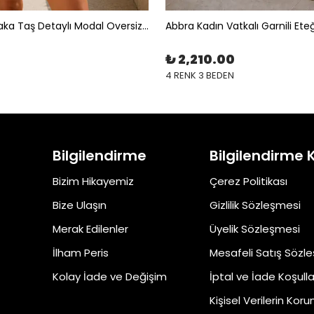
Abbra Kadın Yaka Taş Detaylı Modal Oversize Gömlek
Abbra Kadın Vatkalı Garnili Eteği
₺ 2,210.00
4 RENK 3 BEDEN
Bilgilendirme
Bilgilendirme 
Bizim Hikayemiz
Çerez Politikası
Bize Ulaşın
Gizlilik Sözleşmesi
Merak Edilenler
Üyelik Sözleşmesi
İlham Peris
Mesafeli Satış Sözl
Kolay İade ve Değişim
İptal ve İade Koşulla
Kişisel Verilerin Kor