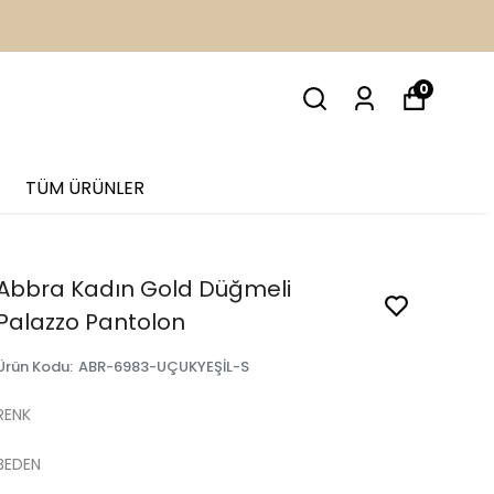
İM
0
TÜM ÜRÜNLER
Abbra Kadın Gold Düğmeli
Palazzo Pantolon
Ürün Kodu
:
ABR-6983-UÇUKYEŞİL-S
RENK
BEDEN