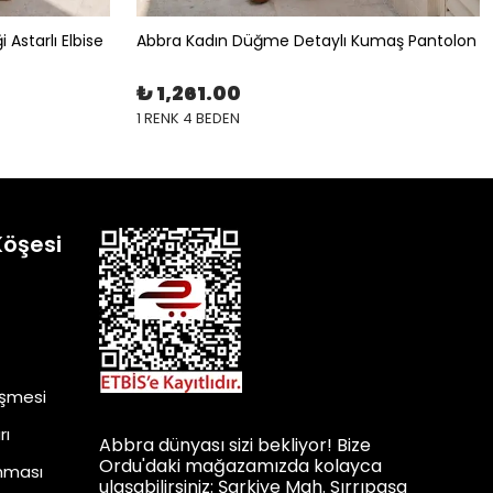
 Astarlı Elbise
Abbra Kadın Düğme Detaylı Kumaş Pantolon
₺ 1,261.00
1 RENK 4 BEDEN
Köşesi
eşmesi
rı
Abbra dünyası sizi bekliyor! Bize
Ordu'daki mağazamızda kolayca
unması
ulaşabilirsiniz: Şarkiye Mah. Sırrıpaşa