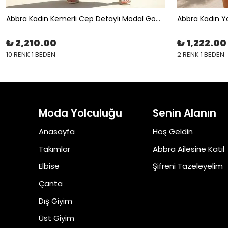
Abbra Kadın Kemerli Cep Detaylı Modal Gömlek Elbise
₺ 2,210.00
₺ 1,222.00
10 RENK 1 BEDEN
2 RENK 1 BEDEN
Moda Yolculuğu
Senin Alanın
Anasayfa
Hoş Geldin
Takımlar
Abbra Ailesine Katıl
Elbise
Şifreni Tazeleyelim
Çanta
Dış Giyim
Üst Giyim