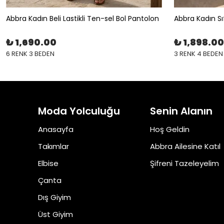
Abbra Kadın Beli Lastikli Ten-sel Bol Pantolon
Abbra Kadın Sıf
₺ 1,690.00
₺ 1,898.00
6 RENK 3 BEDEN
3 RENK 4 BEDEN
Moda Yolculuğu
Senin Alanın
Anasayfa
Hoş Geldin
Takımlar
Abbra Ailesine Katıl
Elbise
Şifreni Tazeleyelim
Çanta
Dış Giyim
Üst Giyim