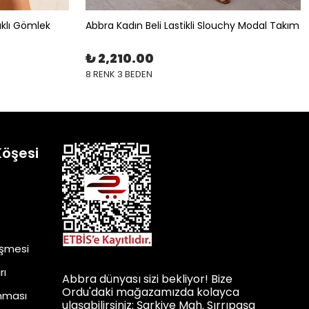
ıklı Gömlek
Abbra Kadın Beli Lastikli Slouchy Modal Takım
₺ 2,210.00
8 RENK 3 BEDEN
Köşesi
eşmesi
rı
Abbra dünyası sizi bekliyor! Bize
Ordu'daki mağazamızda kolayca
unması
ulaşabilirsiniz: Şarkiye Mah. Sırrıpaşa