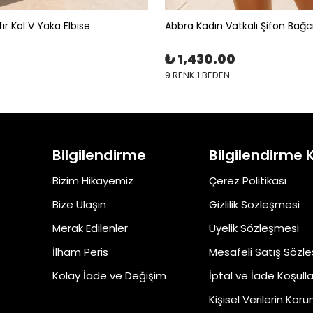
ır Kol V Yaka Elbise
Abbra Kadın Vatkalı Şifon Bağc
₺ 1,430.00
9 RENK 1 BEDEN
Bilgilendirme
Bilgilendirme 
Bizim Hikayemiz
Çerez Politikası
Bize Ulaşın
Gizlilik Sözleşmesi
Merak Edilenler
Üyelik Sözleşmesi
İlham Peris
Mesafeli Satış Sözl
Kolay İade ve Değişim
İptal ve İade Koşulla
Kişisel Verilerin Kor