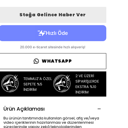
Stoğa Gelince Haber Ver
WHATSAPP
2 VE ÜZERİ
TEMMUZ’A ÖZEL
SİPARİŞLERDE
SEPETE %5
EKSTRA %10
İNDİRİM
İNDİRİM
Ürün Açıklaması
Bu ürünün tanıtımında kullanılan görsel, afiş ve/veya
video içeriklerinin hazırlanması ve düzenlenmesi
süreçlerinde yapay zekâ teknolojilerinden