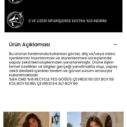
2 VE ÜZERİ SİPARİŞLERDE EKSTRA %10 İNDİRİM
Ürün Açıklaması
Bu ürünün tanıtımında kullanılan görsel, afiş ve/veya video
içeriklerinin hazırlanması ve düzenlenmesi süreçlerinde
yapay zekâ teknolojilerinden yararlanılmıştır. Ürüne ilişkin
temel özellikler ve bilgiler gerçeği yansıtmakta olup, yapay
zekâ destekli içerikler tanıtım ve görsel sunum amacıyla
kullanılmaktadır.
%84 CMD %16 RECYCLE PES GÖĞÜS ÇEVRESİ 110 ÜST BOY 55
KOL BOY 50 BEL ÇEVRESİ 64 ALT BOY 90