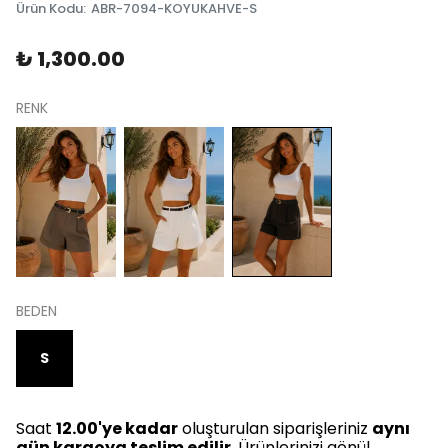
Ürün Kodu
:
ABR-7094-KOYUKAHVE-S
₺ 1,300.00
RENK
BEDEN
S
Saat
12.00'ye kadar
oluşturulan siparişleriniz
aynı
gün kargoya teslim edilir
. Ürünlerinizi gönül