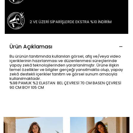
2 VE ÜZERİ SİPARİŞLERDE EKSTRA %10 İNDİRİM
Ürün Açıklaması
Bu ürünün tanıtımında kullanılan görsel, afiş ve/veya video
içeriklerinin hazırlanması ve düzenlenmesi süreçlerinde
yapay zekâ teknolojilerinden yararlanılmıştır. Ürüne ilişkin
temel özellikler ve bilgiler gerçeği yansıtmakta olup, yapay
zekâ destekli içerikler tanıtım ve görsel sunum amacıyla
kullanılmaktadır.
%98 PAMUK %2 ELASTAN BEL ÇEVRESİ 70 CM BASEN ÇEVRESİ
90 CM BOY 105 CM