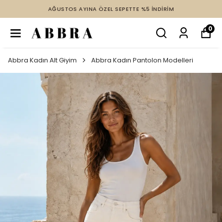
AYINA ÖZEL SEPETTE %5 İNDİRİM
2 VE ÜZERİ ÜR
0
Abbra Kadın Alt Giyim
Abbra Kadın Pantolon Modelleri