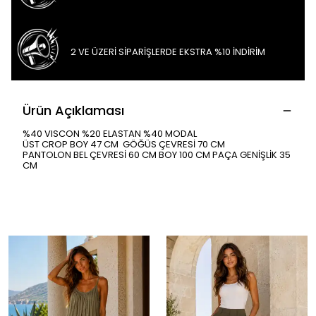
2 VE ÜZERİ SİPARİŞLERDE EKSTRA %10 İNDİRİM
Ürün Açıklaması
%40 VISCON %20 ELASTAN %40 MODAL
ÜST CROP BOY 47 CM GÖĞÜS ÇEVRESİ 70 CM
PANTOLON BEL ÇEVRESİ 60 CM BOY 100 CM PAÇA GENİŞLİK 35
CM