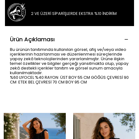
2 VE ÜZERİ SİPARİŞLERDE EKSTRA %10 İNDİRİM
Ürün Açıklaması
Bu ürünün tanıtımında kullanılan görsel, afiş ve/veya video
içeriklerinin hazırlanması ve düzenlenmesi süreçlerinde
yapay zekâ teknolojilerinden yararlanılmıştır. Ürüne ilişkin
temel özellikler ve bilgiler gerçeği yansıtmakta olup, yapay
zekâ destekli içerikler tanıtım ve görsel sunum amacıyla
kullanılmaktadır.
%60 LIYOCEL %40 RAYON ÜST BOY 55 CM GÖĞÜS ÇEVRESİ 90
CM ETEK BEL ÇEVRESİ 70 CM BOY 95 CM