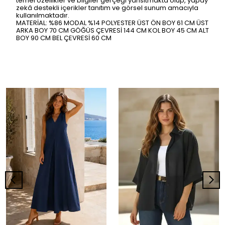
temel özellikler ve bilgiler gerçeği yansıtmakta olup, yapay
zekâ destekli içerikler tanıtım ve görsel sunum amacıyla
kullanılmaktadır.
MATERİAL: %86 MODAL %14 POLYESTER ÜST ÖN BOY 61 CM ÜST
ARKA BOY 70 CM GÖĞÜS ÇEVRESİ 144 CM KOL BOY 45 CM ALT
BOY 90 CM BEL ÇEVRESİ 60 CM