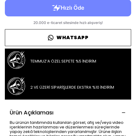
WHATSAPP
TEMMUZ’A ÖZEL SEPETE %5 İNDİRİM
2 VE ÜZERİ SİPARİŞLERDE EKSTRA %10 İNDİRİM
Ürün Açıklaması
Bu ürünün tanıtımında kullanılan görsel, afiş ve/veya video
içeriklerinin hazırlanması ve düzenlenmesi süreçlerinde
yapay zekâ teknolojilerinden yararlanılmıştır. Ürüne ilişkin