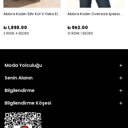
Abbra Kadın Sıfır Kol V Yaka Elbise
Abbra Kadın Oversize İpeksi Kısa Kol Gömlek
₺ 1,898.00
₺ 962.00
3 RENK 4 BEDEN
13 RENK 1 BEDEN
Moda Yolculuğu
Senin Alanın
Bilgilendirme
Bilgilendirme Köşesi