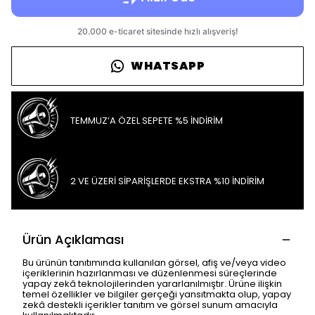
WHATSAPP
TEMMUZ’A ÖZEL SEPETE %5 İNDİRİM
2 VE ÜZERİ SİPARİŞLERDE EKSTRA %10 İNDİRİM
Ürün Açıklaması
Bu ürünün tanıtımında kullanılan görsel, afiş ve/veya video
içeriklerinin hazırlanması ve düzenlenmesi süreçlerinde
yapay zekâ teknolojilerinden yararlanılmıştır. Ürüne ilişkin
temel özellikler ve bilgiler gerçeği yansıtmakta olup, yapay
zekâ destekli içerikler tanıtım ve görsel sunum amacıyla