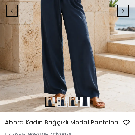
Abbra Kadın Bağçıklı Modal Pantolon
Ürün Kodu
:
ABR-7149-LACİVERT-S