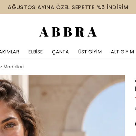
 VE ÜZERİ ÜRÜNDE TÜM İNDİRİMLERE EK %10 İNDİR
AKIMLAR
ELBİSE
ÇANTA
ÜST GİYİM
ALT GİYİM
z Modelleri