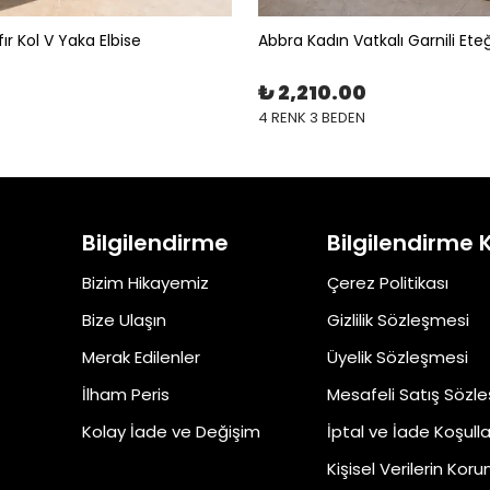
ır Kol V Yaka Elbise
Abbra Kadın Vatkalı Garnili Eteği
₺ 2,210.00
4 RENK 3 BEDEN
Bilgilendirme
Bilgilendirme 
Bizim Hikayemiz
Çerez Politikası
Bize Ulaşın
Gizlilik Sözleşmesi
Merak Edilenler
Üyelik Sözleşmesi
İlham Peris
Mesafeli Satış Sözl
Kolay İade ve Değişim
İptal ve İade Koşulla
Kişisel Verilerin Kor