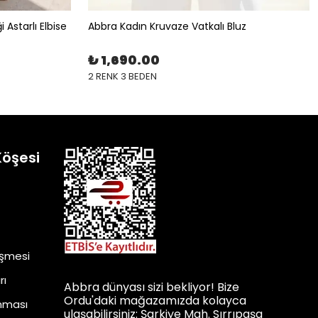
 Astarlı Elbise
Abbra Kadın Kruvaze Vatkalı Bluz
₺ 1,690.00
2 RENK 3 BEDEN
Köşesi
eşmesi
rı
Abbra dünyası sizi bekliyor! Bize
Ordu'daki mağazamızda kolayca
unması
ulaşabilirsiniz: Şarkiye Mah. Sırrıpaşa