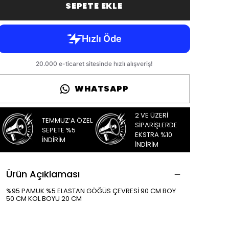
SEPETE EKLE
WHATSAPP
2 VE ÜZERİ
TEMMUZ’A ÖZEL
SİPARİŞLERDE
SEPETE %5
EKSTRA %10
İNDİRİM
İNDİRİM
Ürün Açıklaması
%95 PAMUK %5 ELASTAN GÖĞÜS ÇEVRESİ 90 CM BOY
50 CM KOL BOYU 20 CM