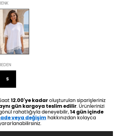
RENK
BEDEN
S
Saat
12.00'ye kadar
oluşturulan siparişleriniz
aynı gün kargoya teslim edilir
. Ürünlerinizi
gönül rahatlığıyla deneyebilir,
14 gün içinde
iade veya değişim
hakkınızdan kolayca
yararlanabilirsiniz.