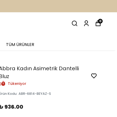
İM
0
TÜM ÜRÜNLER
Abbra Kadın Asimetrik Dantelli
Bluz
Tükeniyor
Ürün Kodu
:
ABR-6814-BEYAZ-S
₺ 936.00