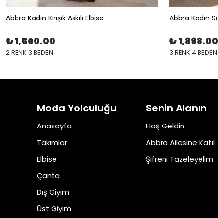
Abbra Kadın Kırışık Askılı Elbise
Abbra Kadın Sıf
₺ 1,560.00
₺ 1,898.00
2 RENK 3 BEDEN
3 RENK 4 BEDEN
Moda Yolculuğu
Senin Alanın
Anasayfa
Hoş Geldin
Takımlar
Abbra Ailesine Katıl
Elbise
Şifreni Tazeleyelim
Çanta
Dış Giyim
Üst Giyim