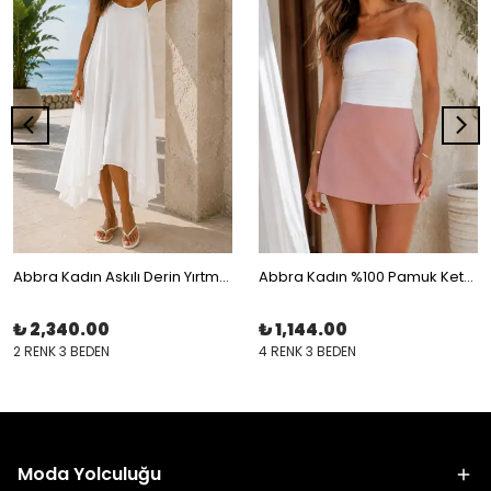
Abbra Kadın Askılı Derin Yırtmaçlı Astarlı Elbise
Abbra Kadın %100 Pamuk Keten Şortlu Etek
₺ 2,340.00
₺ 1,144.00
2 RENK 3 BEDEN
4 RENK 3 BEDEN
Moda Yolculuğu