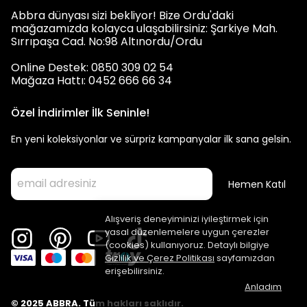
Abbra dünyası sizi bekliyor! Bize Ordu'daki
mağazamızda kolayca ulaşabilirsiniz: Şarkiye Mah.
Sırrıpaşa Cad. No:98 Altınordu/Ordu
Online Destek: 0850 309 02 54
Mağaza Hattı: 0452 666 66 34
Özel İndirimler İlk Seninle!
En yeni koleksiyonlar ve sürpriz kampanyalar ilk sana gelsin.
Hemen Katıl
Alışveriş deneyiminizi iyileştirmek için
yasal düzenlemelere uygun çerezler
(cookies) kullanıyoruz. Detaylı bilgiye
Gizlilik ve Çerez Politikası
sayfamızdan
erişebilirsiniz.
Anladım
© 2025 ABBRA. Tüm hakları saklıdır.