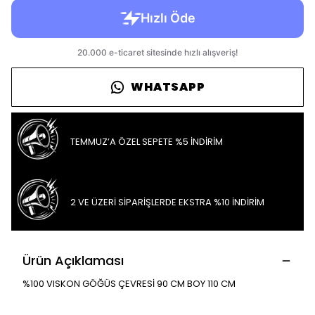
WHATSAPP
TEMMUZ’A ÖZEL SEPETE %5 İNDİRİM
2 VE ÜZERİ SİPARİŞLERDE EKSTRA %10 İNDİRİM
Ürün Açıklaması
%100 VISKON GÖĞÜS ÇEVRESİ 90 CM BOY 110 CM